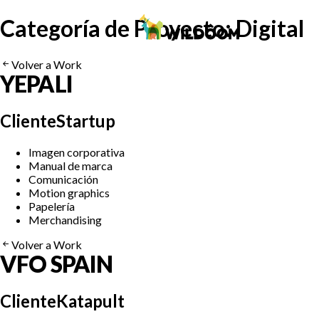
WILDÔOM
Skip
Categoría de Proyecto:
Digital
to
content
Volver a Work
YEPALI
Cliente
Startup
Imagen corporativa
Manual de marca
Comunicación
Motion graphics
Papelería
Merchandising
Volver a Work
VFO SPAIN
Cliente
Katapult